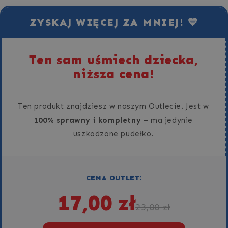
WRÓŻKA
WRÓŻKA
-
-
ZYSKAJ WIĘCEJ ZA MNIEJ! 💙
100
100
elementów
elementów
Ten sam uśmiech dziecka,
niższa cena!
Ten produkt znajdziesz w naszym Outlecie. Jest w
100% sprawny i kompletny
– ma jedynie
uszkodzone pudełko.
CENA OUTLET:
17,00 zł
23,00 zł