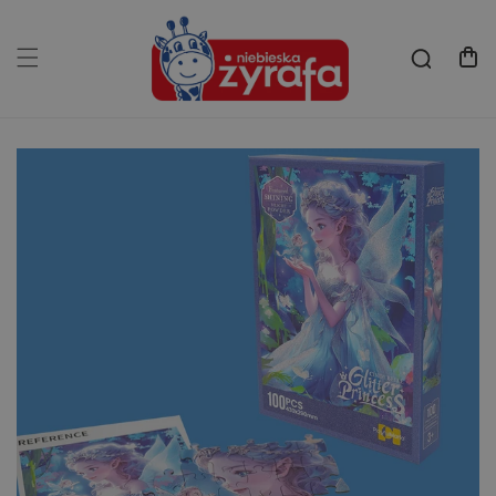
Przejdź
do
treści
Koszyk