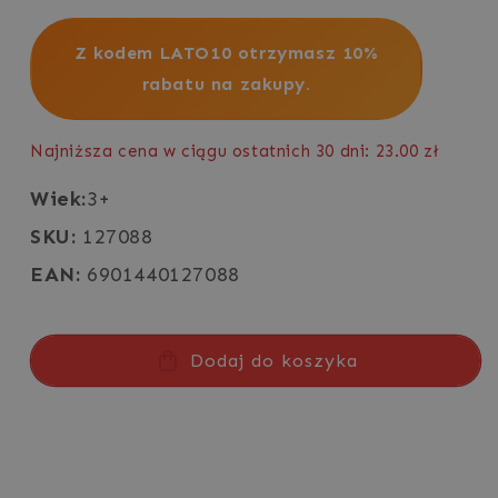
regularna
Z kodem LATO10 otrzymasz 10%
rabatu na zakupy.
Najniższa cena w ciągu ostatnich 30 dni: 23.00 zł
Wiek:
3+
SKU:
127088
EAN:
6901440127088
Dodaj do koszyka
Zmniejsz
Zwiększ
ilość
ilość
dla
dla
Puzzle
Puzzle
z
z
brokatem
brokatem