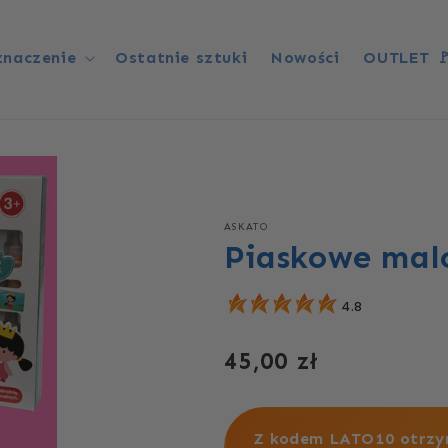
znaczenie
Ostatnie sztuki
Nowości
OUTLET 
ASKATO
Piaskowe mal
4.8
Cena
45,00 zł
regularna
Z kodem LATO10 otrzy