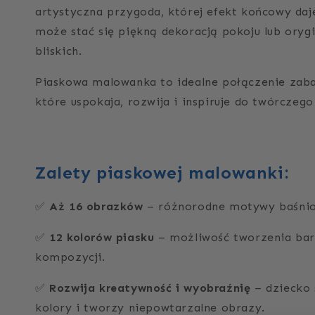
artystyczna przygoda, której efekt końcowy daje
może stać się piękną dekoracją pokoju lub ory
bliskich.
Piaskowa malowanka to idealne połączenie zabaw
które uspokaja, rozwija i inspiruje do twórczego
Zalety piaskowej malowanki:
Aż 16 obrazków
– różnorodne motywy baśnio
✅
12 kolorów piasku
– możliwość tworzenia ba
✅
kompozycji.
Rozwija kreatywność i wyobraźnię
– dziecko 
✅
kolory i tworzy niepowtarzalne obrazy.