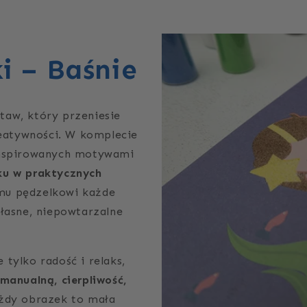
i – Baśnie
taw, który przeniesie
reatywności. W komplecie
nspirowanych motywami
ku w praktycznych
mu pędzelkowi każde
łasne, niepowtarzalne
tylko radość i relaks,
manualną, cierpliwość,
ażdy obrazek to mała