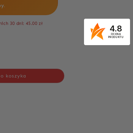
y.
ich 30 dni: 45.00 zł
4.8
OCENA
PRODUKTU
do koszyka