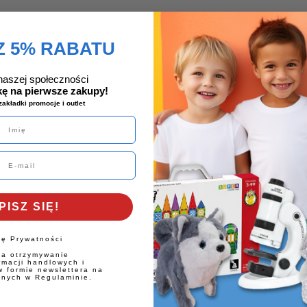
wój motoryki małej i
 5
% RABATU
ja i duma z efektu
naszej społeczności
kę na pierwsze zakupy!
zakładki promocje i outlet
roku życia.
PISZ SIĘ!
kę Prywatności
a otrzymywanie
rmacji handlowych i
 formie newslettera na
onych w Regulaminie.