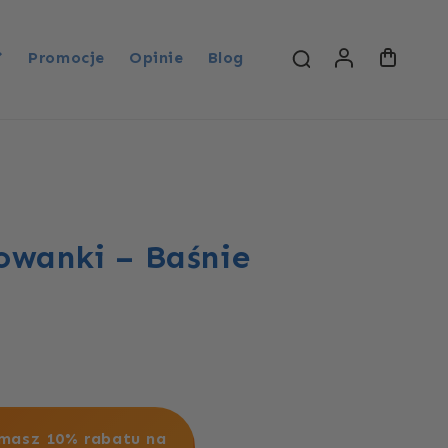
Zaloguj

Promocje
Opinie
Blog
Koszyk
się
owanki – Baśnie
masz 10% rabatu na