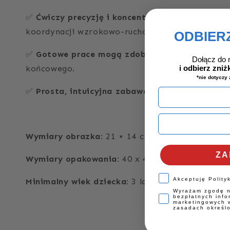
Ćwiczy precyzję i koncentrację
– wspiera roz
✅
koordynacji wzrokowo-ruchowej.
ODBIERZ
Gotowe prace mogą zdobić pokój
– satysfakc
✅
Dołącz do 
i
odbierz zniż
końcowego.
*nie dotyczy 
Prosta, intuicyjna zabawa
– idealna już od 3 
✅
Wymiary obrazka:
21 × 14 cm
ZA
Wymiary opakowania:
40 x 4.5 x 28.5 cm
Akceptuję Polity
Minimalny wiek dziecka:
3 lata
Wyrażam zgodę n
bezpłatnych info
marketingowych w
zasadach określ