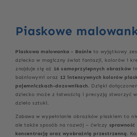
Piaskowe malowank
Piaskowa malowanka - Baśnie
to wyjątkowy zes
dziecko w magiczny świat fantazji, kolorów i k
znajduje się aż
16 samoprzylepnych obrazków
i
baśniowymi oraz
12 intensywnych kolorów pias
pojemniczkach-dozownikach
. Dzięki dołączone
dziecko może z łatwością i precyzją stworzyć w
dzieło sztuki.
Zabawa w wypełnianie obrazków piaskiem to nie 
ale także sposób na rozwój – ćwiczy
sprawność 
koncentrację oraz wyobraźnię przestrzenną
. K