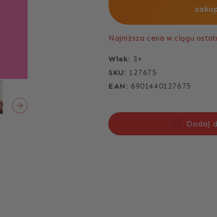
zakup
Najniższa cena w ciągu ostatn
Wiek:
3+
SKU:
127675
EAN:
6901440127675
Dodaj 
Zmniejsz
Zwiększ
ilość
ilość
dla
dla
Piaskowe
Piaskowe
malowanki
malowanki
–
–
Baśnie
Baśnie