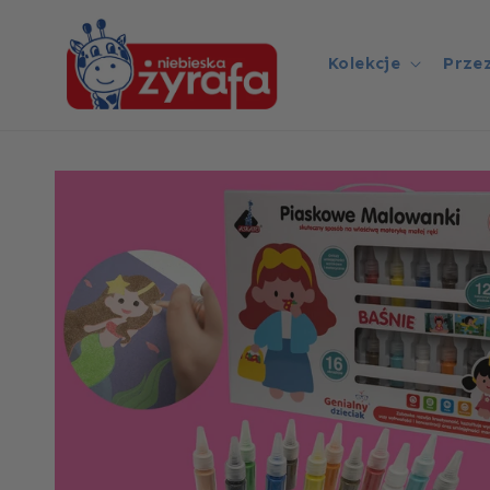
Przejdź
do
treści
Kolekcje
Prze